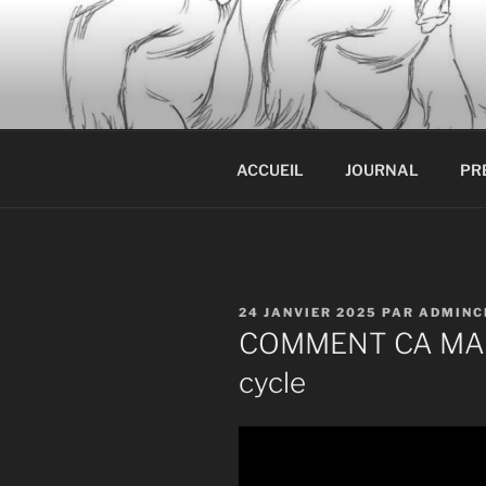
Aller
au
contenu
principal
ACCUEIL
JOURNAL
PR
PUBLIÉ
24 JANVIER 2025
PAR
ADMINC
LE
COMMENT CA MARC
cycle