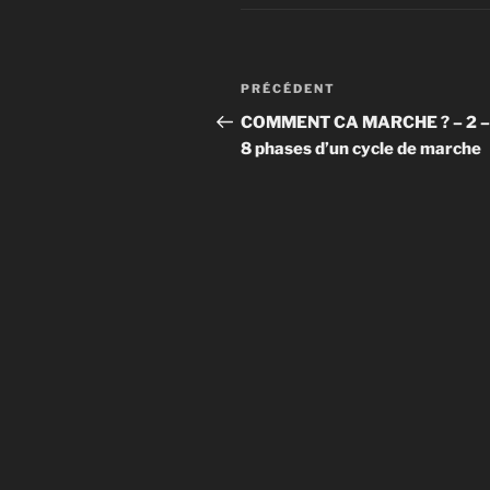
Navigation
Article
PRÉCÉDENT
de
précédent
COMMENT CA MARCHE ? – 2 –
8 phases d’un cycle de marche
l’article