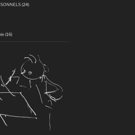
RSONNELS
(24)
ie
(16)